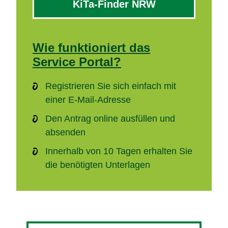
KiTa-Finder NRW
Wie funktioniert das
Service Portal?
Registrieren Sie sich einfach mit
einer E-Mail-Adresse
Den Antrag online ausfüllen und
absenden
Innerhalb von 10 Tagen erhalten Sie
die benötigten Unterlagen