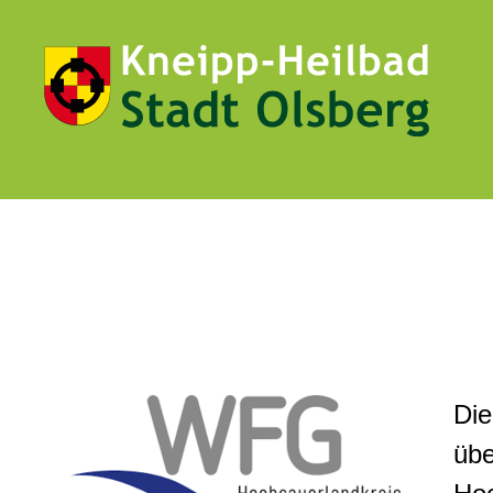
Die
übe