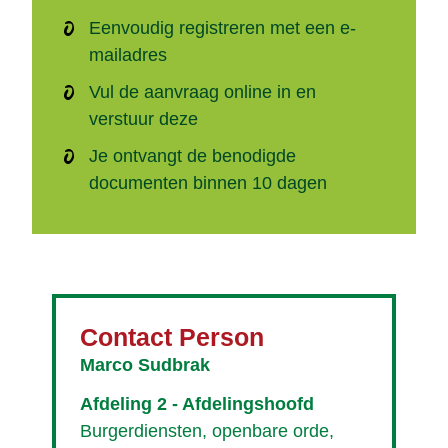
Eenvoudig registreren met een e-
mailadres
Vul de aanvraag online in en
verstuur deze
Je ontvangt de benodigde
documenten binnen 10 dagen
Contact Person
Marco Sudbrak
Afdeling 2 - Afdelingshoofd
Burgerdiensten, openbare orde,