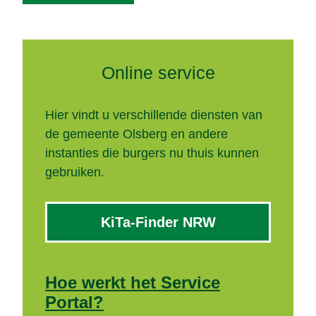
Online service
Hier vindt u verschillende diensten van
de gemeente Olsberg en andere
instanties die burgers nu thuis kunnen
gebruiken.
KiTa-Finder NRW
Hoe werkt het Service
Portal?