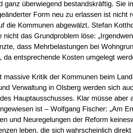
ganz überwiegend bestandskräftig. Sie in
eänderter Form neu zu erlassen ist nicht 
uf die Kommunen abgewälzt. Stefan Kotthof
tze nicht das Grundproblem löse: „Irgendw
nzte, dass Mehrbelastungen bei Wohngrun
en, da entsprechende Kosten umgelegt werd
eit massive Kritik der Kommunen beim Lan
und Verwaltung in Olsberg werden sich auc
g des Hauptausschusses. Klar müsse aber a
gewiesen ist – Wolfgang Fischer: „Am End
chen und Neuregelungen der Reform keinesw
nzen leben, die sich wahrscheinlich direk