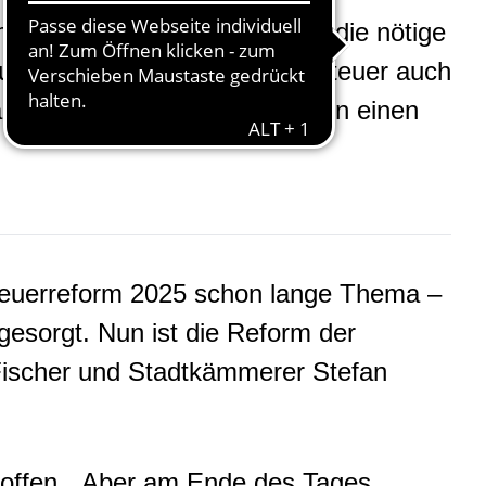
m 2025 schon lange Thema – die nötige
 Nun ist die Reform der Grundsteuer auch
mmerer Stefan Kotthoff gaben einen
teuerreform 2025 schon lange Thema –
 gesorgt. Nun ist die Reform der
ischer und Stadtkämmerer Stefan
offen. „Aber am Ende des Tages