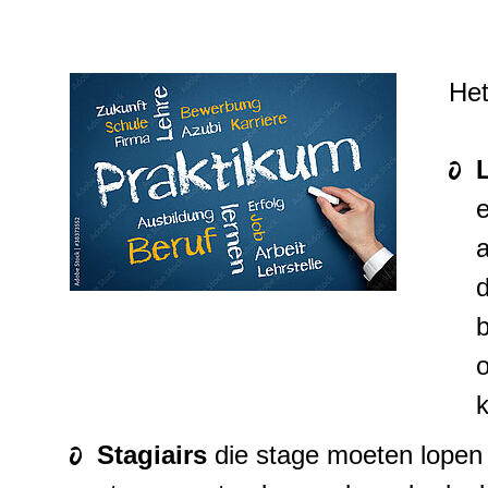
Het
e
a
d
b
Stagiairs
die stage moeten lopen o