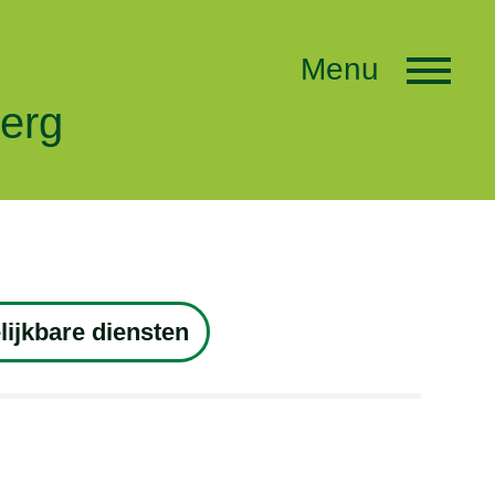
Menu
berg
lijkbare diensten