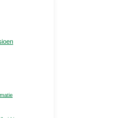
sioen
rmatie